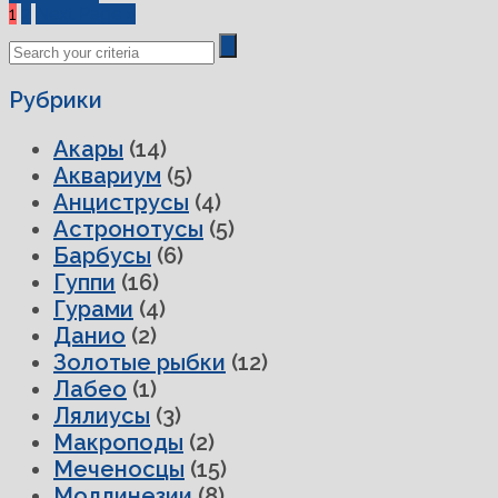
1
2
Next Page »
Рубрики
Акары
(14)
Аквариум
(5)
Анциструсы
(4)
Астронотусы
(5)
Барбусы
(6)
Гуппи
(16)
Гурами
(4)
Данио
(2)
Золотые рыбки
(12)
Лабео
(1)
Лялиусы
(3)
Макроподы
(2)
Меченосцы
(15)
Моллинезии
(8)