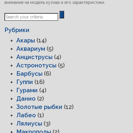
внимания на модель кузова и его характеристики.
Previous
Next
Post
Post
Рубрики
Акары
(14)
Аквариум
(5)
Анциструсы
(4)
Астронотусы
(5)
Барбусы
(6)
Гуппи
(16)
Гурами
(4)
Данио
(2)
Золотые рыбки
(12)
Лабео
(1)
Лялиусы
(3)
Макроподы
(2)