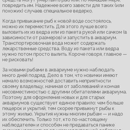
повредить им. Надежнее всего завести для таких (или
похожих) случаев специальное ведерко.
Когда привыкание рыб к новой воде состоялось,
можно их переместить. Для этого лучше всего
выловить их из ведра или из пакета рукой или сачком (в
зависимости от размеров) и запустить в аквариум.
Транспортировочная вода может содержать
лекарственные средства. Воду из пакета или ведра
нужно потом просто вылить. Короче говоря, главное —
не рисковать!
За новыми рыбами в аквариуме нужно наблюдать
много дней подряд. Дело в том, что новички имеют
немало возможностей доставить неприятности
своему владельцу, начиная от заболеваний и кончая
несовместимостью с другими обитателями аквариума.
Поэтому для оформления новых и для старых
аквариумов существует единое правило: чем больше
пещерок и укрытий, тем скорее привыкнут рыбы к
этому жилью. Укрытия нужны многим рыбам — и надо
их обеспечить. Только тот, кто по-настоящему
наблюдателен и способен не предаваться панике