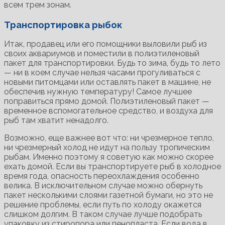
всем трем зонам.
Транспортировка рыбок
Итак, продавец или его помощники выловили рыб из
своих аквариумов и поместили в полиэтиленовый
пакет для транспортировки. Будь то зима, будь то лето
— ни в коем случае нельзя часами прогуливаться с
новыми питомцами или оставлять пакет в машине, не
обеспечив нужную температуру! Самое лучшее
поправиться прямо домой. Полиэтиленовый пакет —
временное вспомогательное средство, и воздуха для
рыб там хватит ненадолго.
Возможно, еще важнее вот что: ни чрезмерное тепло,
ни чрезмерный холод не идут на пользу тропическим
рыбам. Именно поэтому я советую как можно скорее
ехать домой. Если вы транспортируете рыб в холодное
время года, опасность переохлаждения особенно
велика. В исключительном случае можно обернуть
пакет несколькими слоями газетной бумаги, но это не
решение проблемы, если путь по холоду окажется
слишком долгим. В таком случае лучше подобрать
упаковку из стиропора или пенопласта. Если вода в