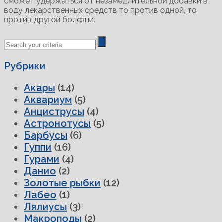
сможет удержаться от незамедлительной добавки в
воду лекарственных средств то против одной, то
против другой болезни.
Previous
Next
Post
Post
Рубрики
Акары
(14)
Аквариум
(5)
Анциструсы
(4)
Астронотусы
(5)
Барбусы
(6)
Гуппи
(16)
Гурами
(4)
Данио
(2)
Золотые рыбки
(12)
Лабео
(1)
Лялиусы
(3)
Макроподы
(2)