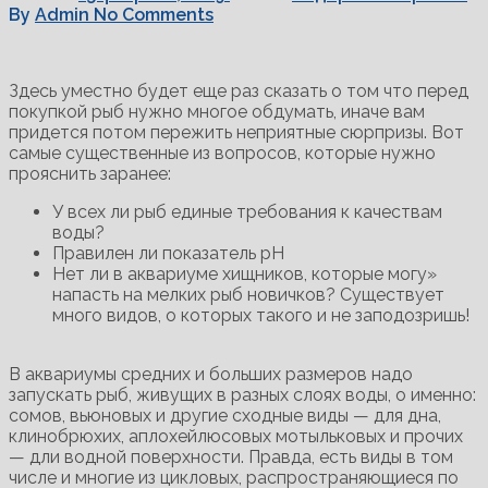
By
Admin
No Comments
Здесь уместно будет еще раз сказать о том что перед
покупкой рыб нужно многое обдумать, иначе вам
придется потом пережить неприятные сюрпризы. Вот
самые существенные из вопросов, которые нужно
прояснить заранее:
У всех ли рыб единые требования к качествам
воды?
Правилен ли показатель рН
Нет ли в аквариуме хищников, которые могу»
напасть на мелких рыб новичков? Существует
много видов, о которых такого и не заподозришь!
В аквариумы средних и больших размеров надо
запускать рыб, живущих в разных слоях воды, о именно:
сомов, вьюновых и другие сходные виды — для дна,
клинобрюхих, аплохейлюсовых мотыльковых и прочих
— дли водной поверхности. Правда, есть виды в том
числе и многие из цикловых, распространяющиеся по