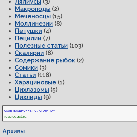
Лялиусы
(3)
Макроподы
(2)
Меченосцы
(15)
Моллинезии
(8)
Петушки
(4)
Пецилии
(7)
Полезные статьи
(103)
Скалярии
(8)
Содержание рыбок
(2)
Сомики
(3)
Статьи
(118)
Харациновые
(1)
Цихлазомы
(5)
Цихлиды
(9)
соль порционная с логотипом
rosproduct.ru
Архивы