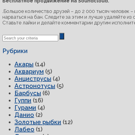
Бесплатное продвижение на Soundcloud.
.Большое количество друзей – до 2 000 тысяч человек –
нарваться на бан. Следите за этим и лучше удаляйте из
Ставьте лайки и делайте комментарии другим исполните
Previous
Next
Post
Post
Рубрики
Акары
(14)
Аквариум
(5)
Анциструсы
(4)
Астронотусы
(5)
Барбусы
(6)
Гуппи
(16)
Гурами
(4)
Данио
(2)
Золотые рыбки
(12)
Лабео
(1)