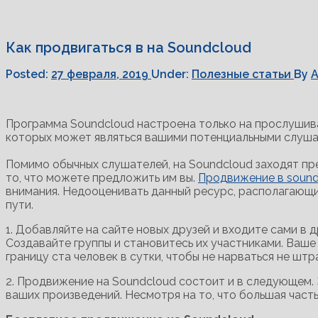
Как продвигаться в на Soundcloud
Posted:
27 февраля, 2019
Under:
Полезные статьи
By
A
Программа Soundcloud настроена только на прослушива
которых может являться вашими потенциальными слушат
Помимо обычных слушателей, на Soundcloud заходят пр
то, что можете предложить им вы.
Продвижение в sound
внимания. Недооценивать данный ресурс, располагающи
пути.
1. Добавляйте на сайте новых друзей и входите сами в д
Создавайте группы и становитесь их участниками. Ваше
границу ста человек в сутки, чтобы не нарваться не штр
2. Продвижение на Soundcloud состоит и в следующем. 
ваших произведений. Несмотря на то, что большая част