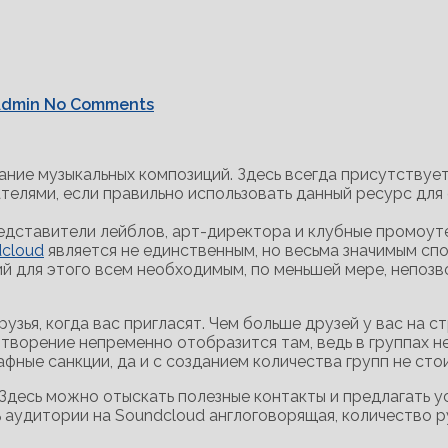
dmin
No Comments
ние музыкальных композиций. Здесь всегда присутствует
елями, если правильно использовать данный ресурс для
едставители лейблов, арт-директора и клубные промоуте
cloud
является не единственным, но весьма значимым спо
й для этого всем необходимым, по меньшей мере, непоз
рузья, когда вас пригласят. Чем больше друзей у вас на 
 творение непременно отобразится там, ведь в группах 
афные санкции, да и с созданием количества групп не сто
Здесь можно отыскать полезные контакты и предлагать ус
ь аудитории на Soundcloud англоговорящая, количество р