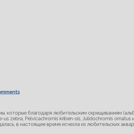
omments
мы, которые благодаря любительским скрещиваниям (альб
 zebra, Pelvicachromis kriben-sis, Julidochromis ornatus 
далась, в настоящее время исчезла из любительских аква