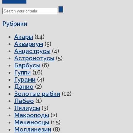
Read More
Рубрики
Акары
(14)
Аквариум
(5)
Анциструсы
(4)
Астронотусы
(5)
Барбусы
(6)
Гуппи
(16)
Гурами
(4)
Данио
(2)
Золотые рыбки
(12)
Лабео
(1)
Лялиусы
(3)
Макроподы
(2)
Меченосцы
(15)
Моллинезии
(8)