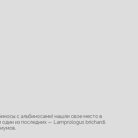
иносы с альбиносами) нашли свое место в
и один из последних — Lamprologus brichardi.
риумов.