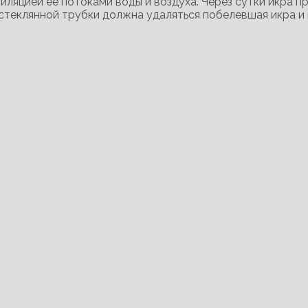
ляцией ее потоками воды и воздуха. Через сутки икра п
стеклянной трубки должна удаляться побелевшая икра и 