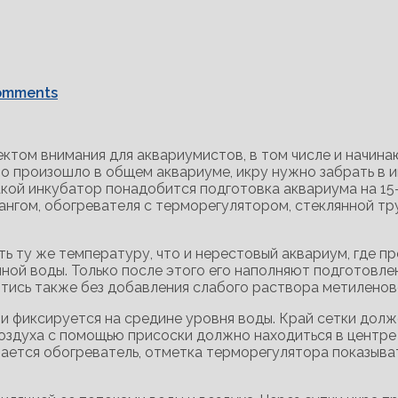
omments
ектом внимания для аквариумистов, в том числе и начин
то произошло в общем аквариуме, икру нужно забрать в 
акой инкубатор понадобится подготовка аквариума на 15-
ангом, обогревателя с терморегулятором, стеклянной тр
ть ту же температуру, что и нерестовый аквариум, где 
ной воды. Только после этого его наполняют подготовл
тись также без добавления слабого раствора метиленово
и фиксируется на средине уровня воды. Край сетки долж
оздуха с помощью присоски должно находиться в центре 
ется обогреватель, отметка терморегулятора показывать 