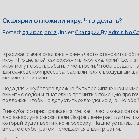
Скалярии отложили икру. Что делать?
Posted:
03 июля, 2012
Under:
Скалярии
By
Admin
No C
Красивая рыбка скалярия – очень часто становится объ
икру. Что делать?
Как сохранить икру скалярии? Если э
икру могут съесть рыбы или моллюски. Чтобы создать т
для сачков), компрессора, распылителя с воздушным шл
метиленовой сини.
Вода для инкубатора должна быть прокипяченной и име
вымыть с содой и тщательно промыть с помощью проточ
подложки, чтобы не допустить охлаждение дна. Не обой
В инкубатор пристраивается мелкая пластиковая сетка 
дно аквариума сквозь щели. Закрепление распылителя в
который будет вести к компрессору. На дно устанавлива
вместе с субстратом помещается в центр сетки.