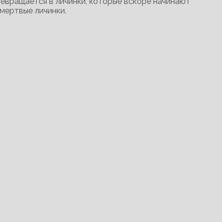
ревращается в личинки, которые вскоре начинают
мертвые личинки.