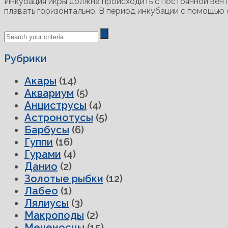
Инкубация икры должна происходить с постоянной венти
плавать горизонтально. В период инкубации с помощью 
Previous
Next
Post
Post
Рубрики
Акары
(14)
Аквариум
(5)
Анциструсы
(4)
Астронотусы
(5)
Барбусы
(6)
Гуппи
(16)
Гурами
(4)
Данио
(2)
Золотые рыбки
(12)
Лабео
(1)
Лялиусы
(3)
Макроподы
(2)
Меченосцы
(15)